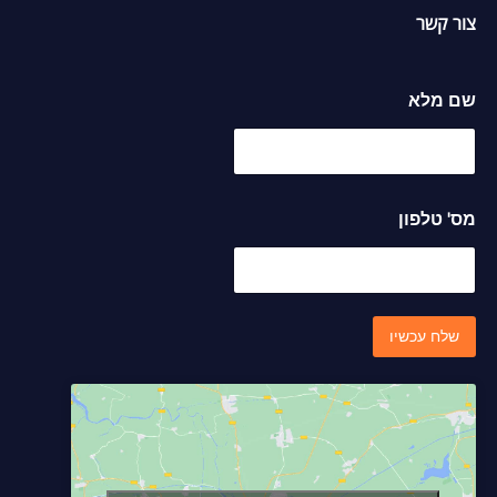
צור קשר
מ
שם מלא
ס
'
ש
ם
ט
ל
מס' טלפון
פ
ו
ן
שלח עכשיו