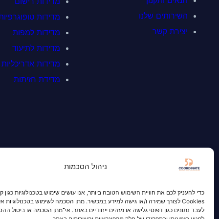
מדידות רישום
השירותים שלנו
מדידות טופוגרפיות
יצירת קשר
מדידות למפות
מדידות לתיעוד
מדידות אדריכליות
מדידת חזיתות
ניהול הסכמות
כדי להעניק לכם את חוויית השימוש הטובה ביותר, אנו עושים שימוש בטכנולוגיות כגון קו
Cookies לצורך שמירה ו/או גישה למידע במכשיר. מתן הסכמה לשימוש בטכנולוגיות א
לעבד נתונים כגון דפוסי גלישה או מזהים ייחודיים באתר. אי־מתן הסכמה או ביטול הה
לפגוע בזמינותן ובתפקודן של חלק מהפונקציות והשירותים באתר.