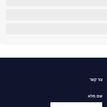
אפ
צור קשר
מ
שם מלא
ל
א
מ