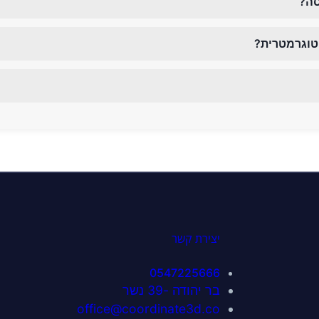
סה?
טוגרמטרית?
עת מחיר לחצו כאן לוואטס
יצירת קשר
0547225666
בר יהודה -39 נשר
office@coordinate3d.co