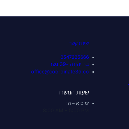
עת מחיר לחצו כאן לוואטס
יצירת קשר
0547225666
בר יהודה -39 נשר
office@coordinate3d.co
שעות המשרד
ימים א – ה :
8:00 AM – 5:00 PM