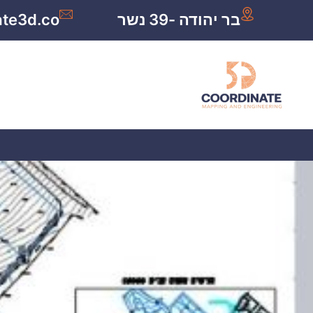
בר יהודה -39 נשר
ate3d.co