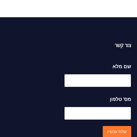
אפ
צור קשר
שם מלא
מ
מס' טלפון
ל
א
ט
ל
פ
ו
שלח עכשיו
ן