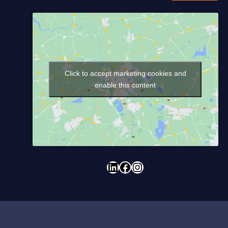
ט
ל
פ
ו
ן
Click to accept marketing cookies and
enable this content
LinkedIn
Facebook
Instagram