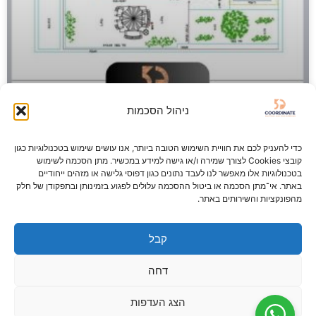
ניהול הסכמות
כדי להעניק לכם את חוויית השימוש הטובה ביותר, אנו עושים שימוש בטכנולוגיות כגון
קובצי Cookies לצורך שמירה ו/או גישה למידע במכשיר. מתן הסכמה לשימוש
מדידות אדריכליות
בטכנולוגיות אלו מאפשר לנו לעבד נתונים כגון דפוסי גלישה או מזהים ייחודיים
באתר. אי־מתן הסכמה או ביטול ההסכמה עלולים לפגוע בזמינותן ובתפקודן של חלק
מהפונקציות והשירותים באתר.
אדריכלות טובה מתחילה במדידה נכונה.מדידות אדריכליות- לפני
כל שרטוט, תוכנית או הדמיה – חשוב להבין
קבל
המשך קריאה »
דחה
מאי 11, 2025
הצג העדפות